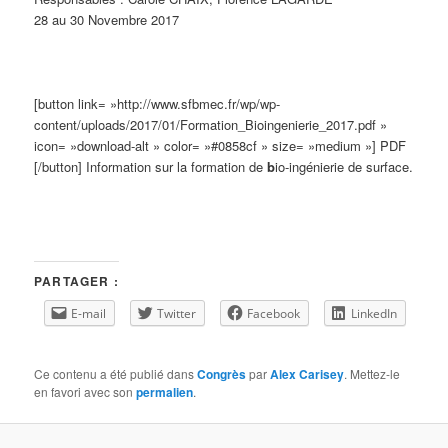
28 au 30 Novembre 2017
[button link= »http://www.sfbmec.fr/wp/wp-
content/uploads/2017/01/Formation_Bioingenierie_2017.pdf »
icon= »download-alt » color= »#0858cf » size= »medium »] PDF
[/button] Information sur la formation de
b
io-ingénierie de surface.
PARTAGER :
E-mail
Twitter
Facebook
LinkedIn
Ce contenu a été publié dans
Congrès
par
Alex Carisey
. Mettez-le
en favori avec son
permalien
.