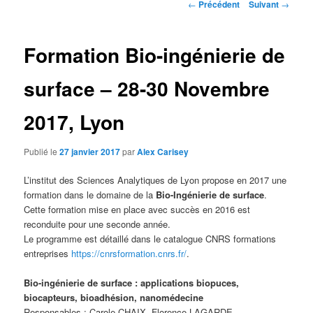
Navigation
←
Précédent
Suivant
→
des
articles
Formation Bio-ingénierie de
surface – 28-30 Novembre
2017, Lyon
Publié le
27 janvier 2017
par
Alex Carisey
L’institut des Sciences Analytiques de Lyon propose en 2017 une
formation dans le domaine de la
Bio-Ingénierie de surface
.
Cette formation mise en place avec succès en 2016 est
reconduite pour une seconde année.
Le programme est détaillé dans le catalogue CNRS formations
entreprises
https://cnrsformation.cnrs.fr/
.
Bio-ingénierie de surface : applications biopuces,
biocapteurs, bioadhésion, nanomédecine
Responsables : Carole CHAIX, Florence LAGARDE