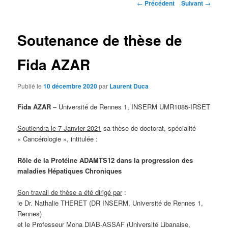
Navigation
←
Précédent
Suivant
→
des
articles
Soutenance de thèse de
Fida AZAR
Publié le
10 décembre 2020
par
Laurent Duca
Fida AZAR
– Université de Rennes 1, INSERM UMR1085-IRSET
Soutiendra le 7 Janvier 2021
sa thèse de doctorat, spécialité
« Cancérologie », intitulée :
Rôle de la Protéine ADAMTS12 dans la progression des
maladies
Hépatiques Chroniques
Son travail de thèse a été dirigé par
:
le Dr. Nathalie THERET (DR INSERM, Université de Rennes 1,
Rennes)
et le Professeur Mona DIAB-ASSAF (Université Libanaise,