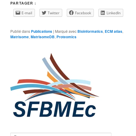
PARTAGER :
E-mail
Twitter
Facebook
LinkedIn
Publié dans
Publications
|
Marqué avec
Bioinformatics
,
ECM atlas
,
Matrisome
,
MatrisomeDB
,
Proteomics
R