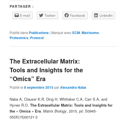
PARTAGER :
E-mail
Twitter
Facebook
LinkedIn
Publié dans
Publications
|
Marqué avec
ECM
,
Matrisome
,
Proteomics
,
Protocol
The Extracellular Matrix:
Tools and Insights for the
“Omics” Era
Publié le
8 septembre 2015
par
Alexandra Naba
Naba A, Clauser K.R, Ding H, Whittaker C.A, Carr S.A, and
Hynes R.O.
The Extracellular Matrix: Tools and Insights for
the « Omics » Era
.
Matrix Biology
, 2015, pii: S0945-
053X(15)00121-3