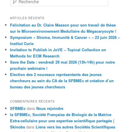
e
c
h
ARTICLES RÉCENTS
e
Felicitation au Dr. Claire Masson pour son travail de thèse
r
sur le Microenvironnement Medullaire du Mégacaryocyte !
c
Symposium « Stroma, Immunité & Cancer » – 23 juin 2026 –
h
Institut Curie
e
Invitation to Publish in JoVE – Topical Collection on
Methods for ECM Research
Save the Date : vendredi 29 mai 2026 (13h-14h) pour notre
prochain webinaire !
Election des 2 nouveaux représentants des jeunes
chercheurs au sein du CA de la SFBMEc et création d’un
bureau des jeunes chercheurs
COMMENTAIRES RÉCENTS
SFBMEc
dans
Nous rejoindre
la SFBMEc, Société Française de Biologie de la Matrice
Extra-cellulaire pour une expertise scientifique partagée |
Skinobs
dans
Liens vers les autres Sociétés Scientifiques