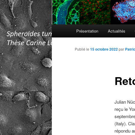
Menu
Présentation
Actualités
principal
Publié le
15 octobre 2022
par
Patri
Ret
Julian Nü
reçu le Yo
septembre 
(Italy). C
répondu au