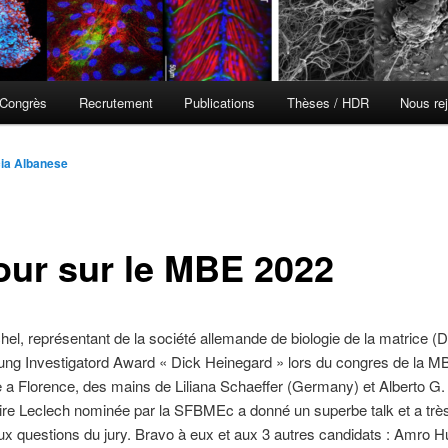
Congrès
Recrutement
Publications
Thèses / HDR
Nous rej
cia Albanese
our sur le MBE 2022
chel, représentant de la société allemande de biologie de la matrice
ung Investigatord Award « Dick Heinegard » lors du congres de la M
a Florence, des mains de Liliana Schaeffer (Germany) et Alberto G.
laire Leclech nominée par la SFBMEc a donné un superbe talk et a trè
x questions du jury. Bravo à eux et aux 3 autres candidats : Amro H