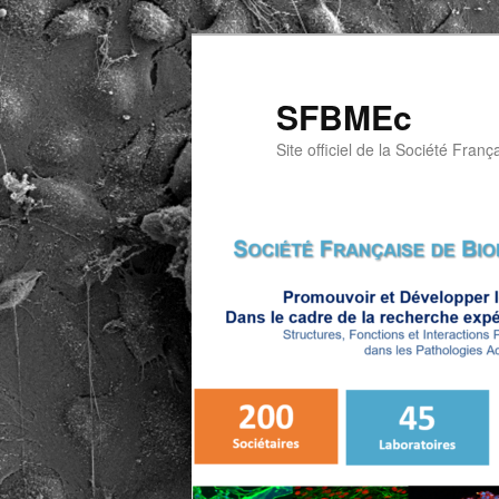
Aller
au
contenu
SFBMEc
principal
Site officiel de la Société Franç