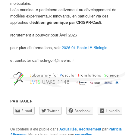
moléculaire.
Le/la candidat·e participera activement au développement de
modèles expérimentaux innovants, en particulier via des
approches d’
édition génomique par CRISPR-Cas9.
recrutement a pourvoir pour Avril 2026
pour plus d’informations, voir
2026 01 Poste IE Biologie
et contacter carine.le-goff@inserm.fr
PARTAGER :
E-mail
Twitter
Facebook
LinkedIn
Ce contenu a été publié dans
Actualités
,
Recrutement
par
Patricia
Albanese
. Mettez-le en favori avec son
permalien
.