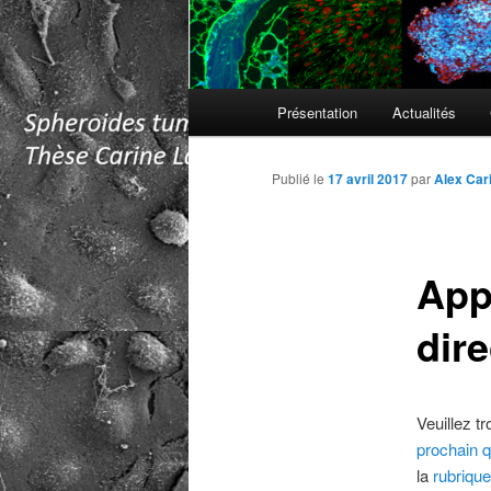
Menu
Présentation
Actualités
principal
Publié le
17 avril 2017
par
Alex Car
Appe
dir
Veuillez tr
prochain 
la
rubrique