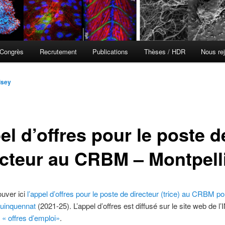
Congrès
Recrutement
Publications
Thèses / HDR
Nous rej
isey
l d’offres pour le poste d
ecteur au CRBM – Montpell
ouver ici
l’appel d’offres pour le poste de directeur (trice) au CRBM po
quinquennat
(2021-25). L’appel d’offres est diffusé sur le site web de 
 « offres d’emploi»
.