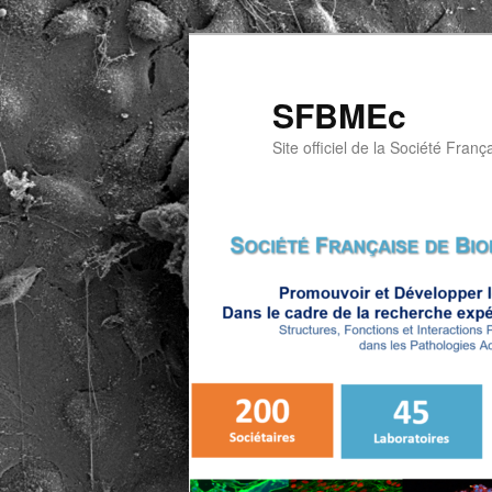
Aller
au
contenu
SFBMEc
principal
Site officiel de la Société Franç