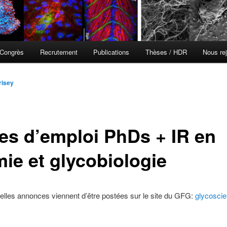
Congrès
Recrutement
Publications
Thèses / HDR
Nous rej
risey
res d’emploi PhDs + IR en
mie et glycobiologie
elles annonces viennent d’être postées sur le site du GFG:
glycoscie