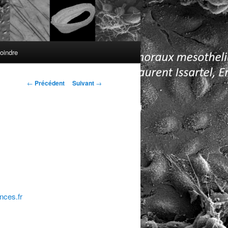
oindre
Navigation
←
Précédent
Suivant
→
des
articles
nces.fr