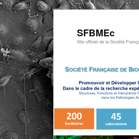
Aller
au
contenu
SFBMEc
principal
Site officiel de la Société Franç