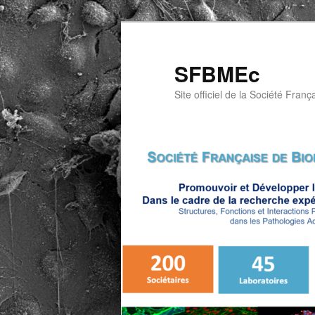
Aller
au
contenu
SFBMEc
principal
Site officiel de la Société Franç