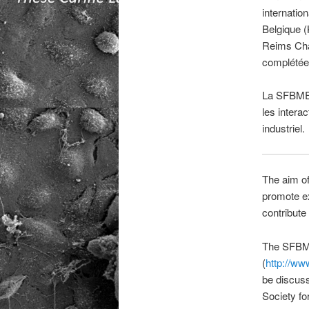
internatio
Belgique (
Reims Cha
complétée
La SFBMEc
les intera
industriel.
The aim of
promote ex
contribute 
The SFBME
(
http://ww
be discuss
Society f