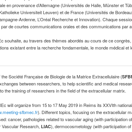
nale en provenance d’Allemagne (Universités de Halle, Münster et Tüb
Katholieke Universiteit Leuven) et de France (Universités de Bordeau
mpagne-Ardenne, L’Oréal Recherche et Innovation). Chaque sessio
 par de courtes communications orales et des communications par af
 souhaite, au travers des thèmes abordés au cours de ce congrès, 
ctions existant entre la recherche fondamentale, le monde médical et
 the Société Française de Biologie de la Matrice Extracellulaire (
SFB
changes between researchers, to help scientific and medical resear
to the training of researchers in the field of the extracellular matrix.
c will organize from 15 to 17 May 2019 in Reims its XXVIth nationa
w.meeting-sfbmec.fr
). Different topics, focusing on the extracellular ma
ed: cancer, pathologies related to vascular aging (with participation of
or Vascular Research,
LIAC
), dermocosmetology (with participation of