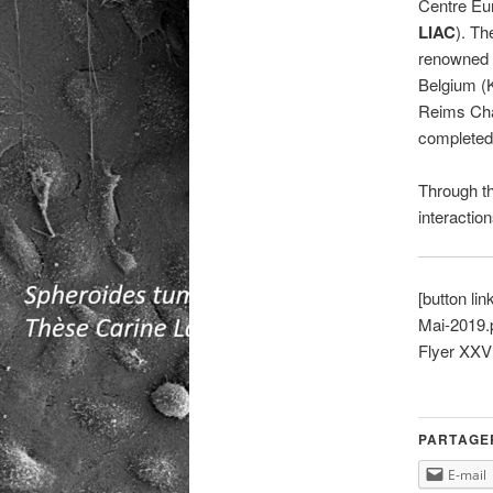
Centre Eu
LIAC
). Th
renowned 
Belgium (K
Reims Cha
completed 
Through th
interactio
[button l
Mai-2019.p
Flyer XXV
PARTAGER
E-mail