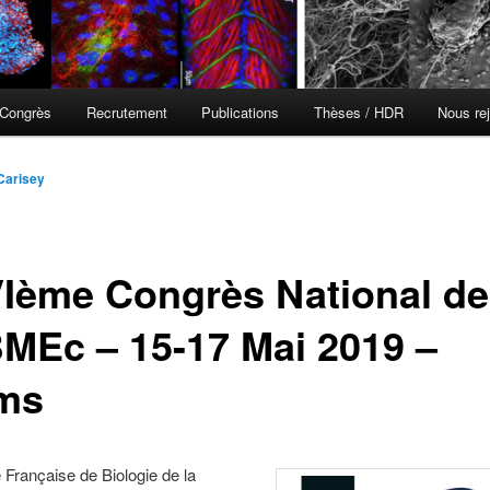
Congrès
Recrutement
Publications
Thèses / HDR
Nous rej
Carisey
Ième Congrès National de
MEc – 15-17 Mai 2019 –
ms
 Française de Biologie de la