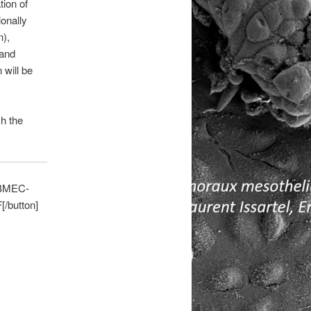
tion of
ionally
n),
 and
will be
h the
FBMEC-
[/button]