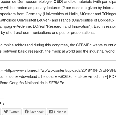
ropéen de Dermocosmétologie,
CED
) and biomaterials (with participa
ey will be treated as plenary lectures (2 per session) given by internat
speakers from Germany (Universities of Halle, Münster and Tübinge
atholieke Universiteit Leuven) and France (Universities of Bordeaux
mpagne-Ardenne, L’Oréal “Research and Innovation”). Each session 
by short oral communications and poster presentations.
e topics addressed during this congress, the SFBMEc wants to enric
ns between basic research, the medical world and the industrial world.
ink= »http://www.sfbmec.fr/wp/wp-content/uploads/2018/10/FLYER-S
df » icon= »download-alt » color= »#0858cf » size= »medium »] PDF
Ième Congrès National de la SFBMEc
 :
Twitter
Facebook
LinkedIn