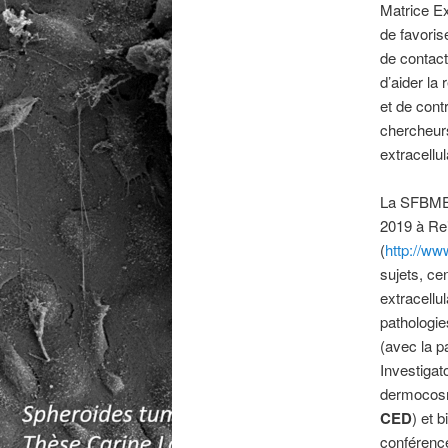
Matrice Ex
de favoris
de contact
d’aider la
et de cont
chercheur
extracellul
La SFBMEc
2019 à Re
(
http://ww
sujets, ce
extracellu
pathologie
(avec la p
Investigat
dermocosm
CED
) et 
conférenc