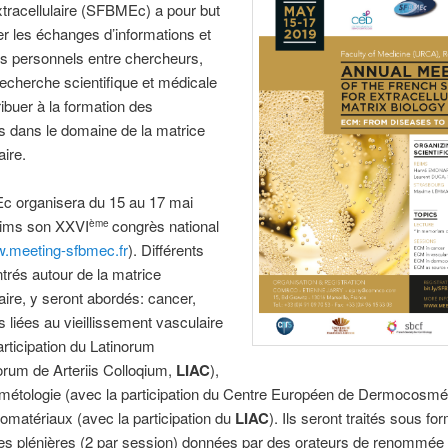
tracellulaire (SFBMEc) a pour but
er les échanges d’informations et
s personnels entre chercheurs,
 recherche scientifique et médicale
ribuer à la formation des
s dans le domaine de la matrice
aire.
 organisera du 15 au 17 mai
ims son XXVI
congrès national
ème
w.meeting-sfbmec.fr
). Différents
ntrés autour de la matrice
laire, y seront abordés: cancer,
s liées au vieillissement vasculaire
articipation du Latinorum
orum de Arteriis Colloqium,
LIAC
),
étologie (avec la participation du Centre Européen de Dermocosmét
biomatériaux (avec la participation du
LIAC
). Ils seront traités sous fo
es plénières (2 par session) données par des orateurs de renommée