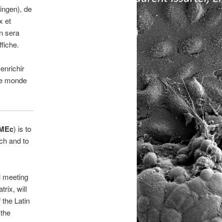
ingen), de
x et
n sera
fiche.
enrichir
 le monde
MEc
) is to
ch and to
l meeting
trix, will
 the Latin
 the