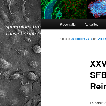
Menu
Présentation
Actualités
principal
Publié le
29 octobre 2018
par
Alex 
XXV
SFB
Rei
La Société