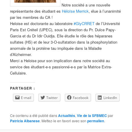
Notre société a une nouvelle
représentante des étudiant·es
Héloïse Merrick
, élue à l’unanimité
par les membres du CA !
Heloise est doctorante au laboratoire
#GlyCRRET
de l’Université
Paris Est Créteil (UPEC), sous la direction du Pr. Dulce Papy-
Garcia et du Dr Idir Ouidja. Elle étudie le rôle des héparanes
sulfates (HS) et de leur 3-O-sulfatation dans la phosphorylation
anormale de la protéine tau impliquée dans la Maladie
d’Alzheirmer.
Merci a Heloise pour son implication dans notre société au
service des étudiant-e-s passionné-e-s par la Matrice Extra-
Cellulaire.
PARTAGER :
E-mail
Twitter
Facebook
LinkedIn
Ce contenu a été publié dans
Actualités
,
Vie de la SFBMEC
par
Patricia Albanese
. Mettez-le en favori avec son
permalien
.