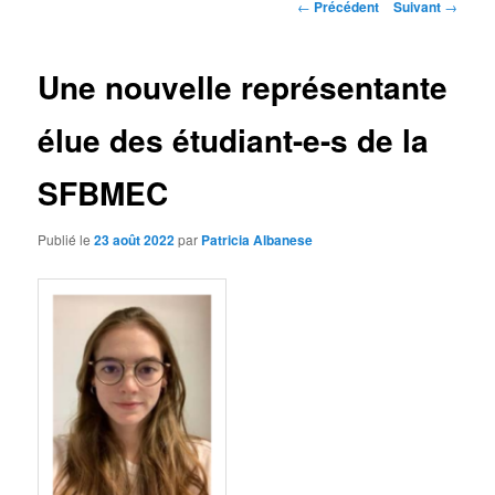
Navigation
←
Précédent
Suivant
→
des
articles
Une nouvelle représentante
élue des étudiant-e-s de la
SFBMEC
Publié le
23 août 2022
par
Patricia Albanese