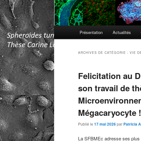
Menu
Présentation
Actualités
principal
ARCHIVES DE CATÉGORIE :
VIE D
Felicitation au 
son travail de th
Microenvironnem
Mégacaryocyte 
Publié le
17 mai 2026
par
Patricia 
La SFBMEc adresse ses plus si