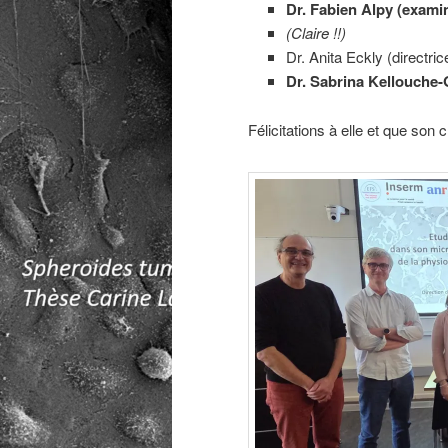
Dr. Fabien Alpy (exami
(Claire !!)
Dr. Anita Eckly (directric
Dr. Sabrina Kellouche-G
Félicitations à elle et que son 