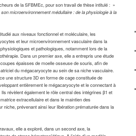
heurs de la SFBMEc, pour son travail de thèse intitulé : »
on microenvironnement médullaire : de la physiologie à la
tudié aux niveaux fonctionnel et moléculaire, les
yocytes et leur microenvironnement vasculaire dans la
physiologiques et pathologiques, notamment lors de la
othérapie. Dans un premier axe, elle a entrepris une étude
oupes épaisses de moelle osseuse de souris, afin de
atriciel du mégacaryocyte au sein de sa niche vasculaire.
ce une structure 3D en forme de cage constituée de
nveloppant entièrement le mégacaryocyte et le connectant à
Ils révèlent également le rôle central des intégrines β1 et
 matrice extracellulaire et dans le maintien des
 niche, prévenant ainsi leur libération prématurée dans la
avaux, elle a exploré, dans un second axe, la
xte de stress hématopoïétique. A l’aide d’un modèle