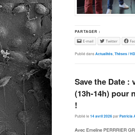
PARTAGER :
E-mail
Twitter
Fa
Publié dans
Actualités
,
Thèses / H
Save the Date : 
(13h-14h) pour 
!
Publié le
14 avril 2026
par
Patricia
Avec Emeline PERRRIER GROULT