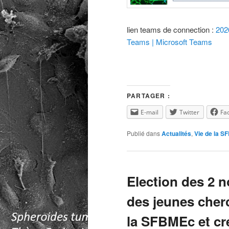
lien teams de connection :
202
Teams | Microsoft Teams
PARTAGER :
E-mail
Twitter
Fa
Publié dans
Actualités
,
Vie de la 
Election des 2 
des jeunes cher
la SFBMEc et cr