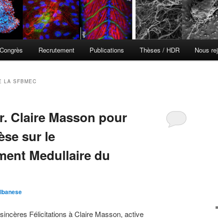
Congrès
Recrutement
Publications
Thèses / HDR
Nous rej
E LA SFBMEC
Dr. Claire Masson pour
èse sur le
ent Medullaire du
!
Albanese
ncères Félicitations à Claire Masson, active