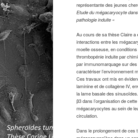
représentante des jeunes cherc
Etude du mégacaryocyte dans s
pathologie induite «
Au cours de sa thèse Claire a é
interactions entre les mégacar
moelle osseuse, en conditions 
thrombopénie induite par chimi
par immunomarquage sur des c
caractériser l’environnement m
Ces travaux ont mis en éviden
laminine et de collagène IV, e
la lame basale des sinusoïdes. 
β3 dans l’organisation de cette
mégacaryocytes au sein de leur
circulation.
Dans le prolongement de ces tr
mégacaryopoïèse dans un conte