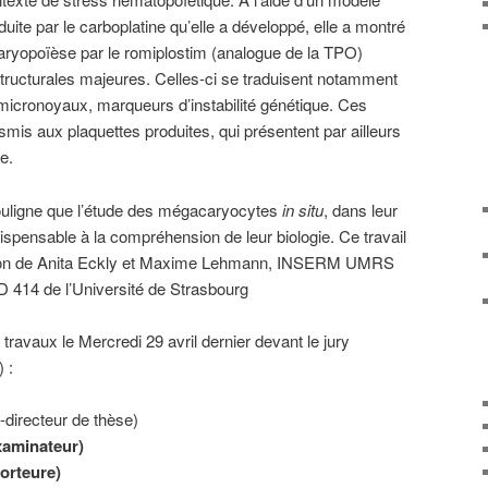
uite par le carboplatine qu’elle a développé, elle a montré
aryopoïèse par le romiplostim (analogue de la TPO)
tructurales majeures. Celles-ci se traduisent notamment
micronoyaux, marqueurs d’instabilité génétique. Ces
smis aux plaquettes produites, qui présentent par ailleurs
e.
ouligne que l’étude des mégacaryocytes
in situ
, dans leur
dispensable à la compréhension de leur biologie. Ce travail
ection de Anita Eckly et Maxime Lehmann, INSERM UMRS
D 414 de l’Université de Strasbourg
travaux le Mercredi 29 avril dernier devant le jury
 :
irecteur de thèse)
xaminateur)
orteure)