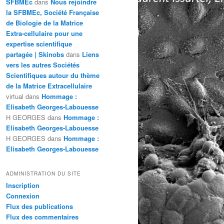
SFBMEc
dans
Nous rejoindre
la SFBMEc, Société Française
de Biologie de la Matrice
Extra-cellulaire pour une
expertise scientifique
partagée | Skinobs
dans
Liens
vers les autres Sociétés
Scientifiques autour du thème
de la Matrice Extracellulaire
virtual
dans
Hommage :
Elisabeth Georges-Labouesse
H GEORGES
dans
Hommage :
Elisabeth Georges-Labouesse
H GEORGES
dans
Hommage :
Elisabeth Georges-Labouesse
ADMINISTRATION DU SITE
Inscription
Connexion
Flux des publications
Flux des commentaires