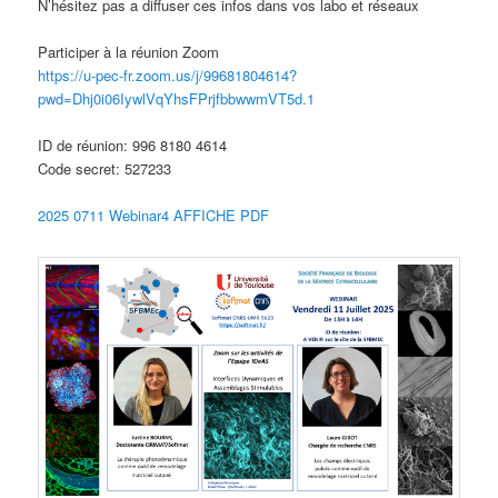
N’hésitez pas a diffuser ces infos dans vos labo et réseaux
Participer à la réunion Zoom
https://u-pec-fr.zoom.us/j/99681804614?
pwd=Dhj0i06IywlVqYhsFPrjfbbwwmVT5d.1
ID de réunion: 996 8180 4614
Code secret: 527233
2025 0711 Webinar4 AFFICHE PDF