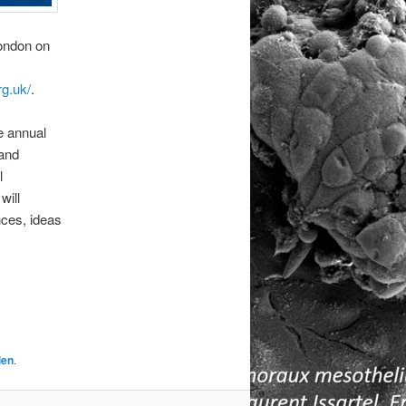
London on
rg.uk/
.
e annual
 and
l
will
nces, ideas
ien
.