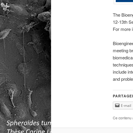
The Bioeng
12-13th S
For more i
Bioenginee
meeting br
biomedical
techniques
include in
and proble
PARTAGER
E-mail
Ce contenu 