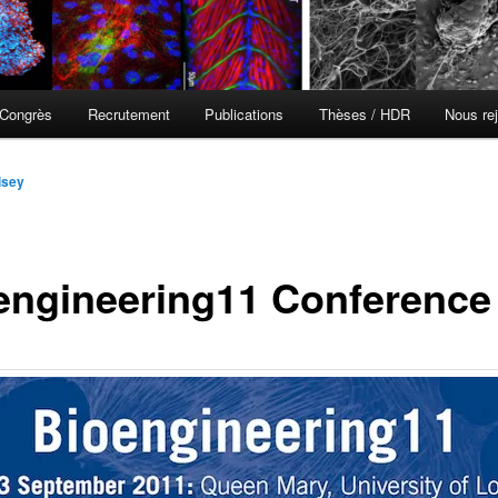
Congrès
Recrutement
Publications
Thèses / HDR
Nous rej
isey
engineering11 Conference