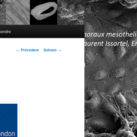
oindre
Navigation
←
Précédent
Suivant
→
des
articles