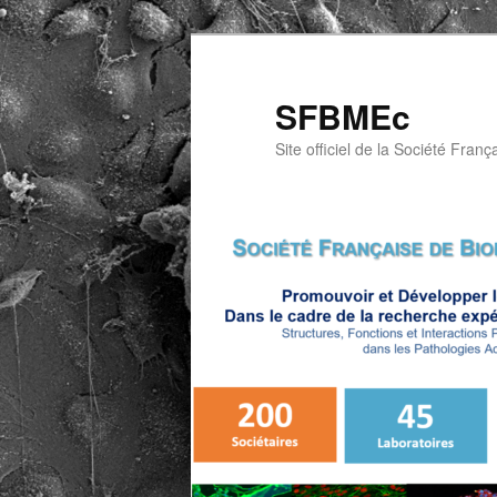
Aller
au
contenu
SFBMEc
principal
Site officiel de la Société Franç