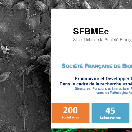
Aller
au
contenu
SFBMEc
principal
Site officiel de la Société Franç