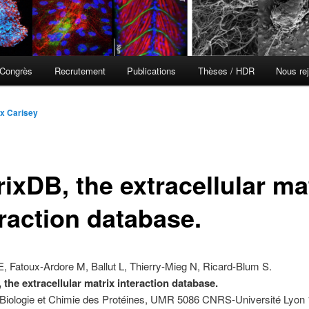
Congrès
Recrutement
Publications
Thèses / HDR
Nous rej
x Carisey
ixDB, the extracellular ma
eraction database.
, Fatoux-Ardore M, Ballut L, Thierry-Mieg N, Ricard-Blum S.
 the extracellular matrix interaction database.
e Biologie et Chimie des Protéines, UMR 5086 CNRS-Université Lyon 