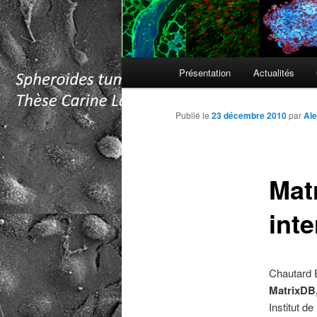
Menu
Présentation
Actualités
principal
Publié le
23 décembre 2010
par
Ale
Matr
int
Chautard E
MatrixDB,
Institut d