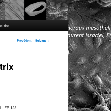
oindre
Navigation
←
Précédent
Suivant
→
des
articles
trix
1, IFR 128