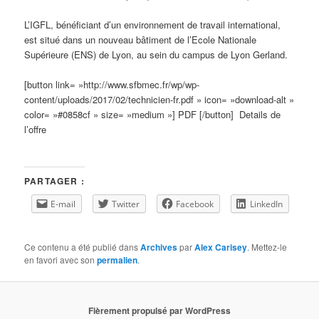
L’IGFL, bénéficiant d’un environnement de travail international,
est situé dans un nouveau bâtiment de l’Ecole Nationale
Supérieure (ENS) de Lyon, au sein du campus de Lyon Gerland.
[button link= »http://www.sfbmec.fr/wp/wp-
content/uploads/2017/02/technicien-fr.pdf » icon= »download-alt »
color= »#0858cf » size= »medium »] PDF [/button] Details de
l’offre
PARTAGER :
E-mail
Twitter
Facebook
LinkedIn
Ce contenu a été publié dans
Archives
par
Alex Carisey
. Mettez-le
en favori avec son
permalien
.
Fièrement propulsé par WordPress