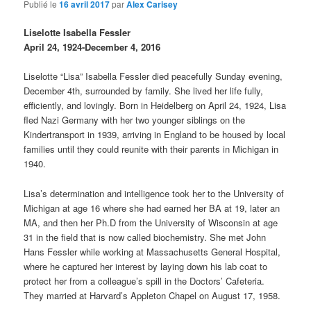
Publié le
16 avril 2017
par
Alex Carisey
Liselotte Isabella Fessler
April 24, 1924-December 4, 2016
Liselotte “Lisa” Isabella Fessler died peacefully Sunday evening,
December 4th, surrounded by family. She lived her life fully,
efficiently, and lovingly. Born in Heidelberg on April 24, 1924, Lisa
fled Nazi Germany with her two younger siblings on the
Kindertransport in 1939, arriving in England to be housed by local
families until they could reunite with their parents in Michigan in
1940.
Lisa’s determination and intelligence took her to the University of
Michigan at age 16 where she had earned her BA at 19, later an
MA, and then her Ph.D from the University of Wisconsin at age
31 in the field that is now called biochemistry. She met John
Hans Fessler while working at Massachusetts General Hospital,
where he captured her interest by laying down his lab coat to
protect her from a colleague’s spill in the Doctors’ Cafeteria.
They married at Harvard’s Appleton Chapel on August 17, 1958.