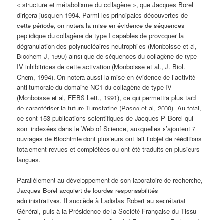
« structure et métabolisme du collagène », que Jacques Borel
dirigera jusqu’en 1994. Parmi les principales découvertes de
cette période, on notera la mise en évidence de séquences
peptidique du collagène de type I capables de provoquer la
dégranulation des polynucléaires neutrophiles (Monboisse et al,
Biochem J, 1990) ainsi que de séquences du collagène de type
IV inhibitrices de cette activation (Monboisse et al., J. Biol.
Chem, 1994). On notera aussi la mise en évidence de l’activité
anti-tumorale du domaine NC1 du collagène de type IV
(Monboisse et al, FEBS Lett., 1991), ce qui permettra plus tard
de caractériser la future Tumstatine (Pasco et al, 2000). Au total,
ce sont 153 publications scientifiques de Jacques P. Borel qui
sont indexées dans le Web of Science, auxquelles s’ajoutent 7
ouvrages de Biochimie dont plusieurs ont fait l’objet de rééditions
totalement revues et complétées ou ont été traduits en plusieurs
langues.
Parallèlement au développement de son laboratoire de recherche,
Jacques Borel acquiert de lourdes responsabilités
administratives. Il succède à Ladislas Robert au secrétariat
Général, puis à la Présidence de la Société Française du Tissu