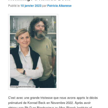
Publié le
10 janvier 2023
par
Patricia Albanese
C’est avec une grande tri
s
tesse que nous avons appris
le
décès
prématuré
de
Konrad Beck
en Novembre 2022.
Après avoir
obtenu son
Ph.D en Biophysique
au
Max Planck
Institute of