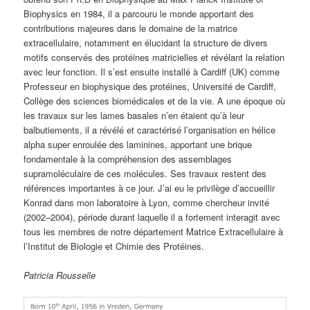
Biophysics
en 1984, il
a
parcouru le monde
apportant des
contributions majeur
e
s dans le domaine de
la matrice
extracellulaire, notamment en élucidant la
structure
de
divers
motifs
conservés
des
protéines
matricielles
et révélant
la
relation
avec leur
fonction.
Il
s’e
st
ensuite
installé
à
Cardiff
(UK)
comme
Profes
seur
en
biophysique des protéines, Université de Cardiff,
Collège
des sciences biomédicales et de la vie
.
A une époque où
les
travaux
sur
les
lames
basales
n’en
étaient
qu’à
leur
balbutiements, il a révélé
et caractérisé
l’organisation en
hélice
alpha supe
r enroulée des laminines, apportant une
brique
fondamentale à la compréhension des assemblages
supramoléculaire de ces
molécules.
Ses travaux restent des
références importantes à ce jour. J’ai eu le privilège
d’accueillir
Konrad dans mon laboratoire à Lyon
, comme chercheur invité
(2002
–
2004),
période durant laquelle il a fortement interagit avec
tous les membres
de notre
département Matrice Extracellulaire
à
l’Institut de Biologie et Chimie des Protéines
.
Patricia Rousselle