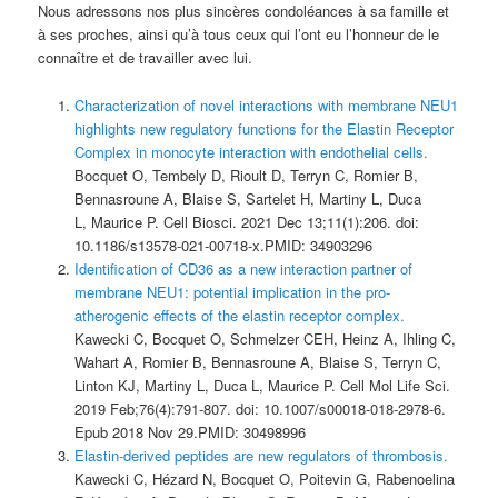
Nous adressons nos plus sincères condoléances à sa famille et
à ses proches, ainsi qu’à tous ceux qui l’ont eu l’honneur de le
connaître et de travailler avec lui.
Characterization of novel interactions with membrane NEU1
highlights new regulatory functions for the Elastin Receptor
Complex in monocyte interaction with endothelial cells.
Bocquet O, Tembely D, Rioult D, Terryn C, Romier B,
Bennasroune A, Blaise S, Sartelet H, Martiny L, Duca
L, Maurice P. Cell Biosci. 2021 Dec 13;11(1):206. doi:
10.1186/s13578-021-00718-x.PMID: 34903296
Identification of CD36 as a new interaction partner of
membrane NEU1: potential implication in the pro-
atherogenic effects of the elastin receptor complex.
Kawecki C, Bocquet O, Schmelzer CEH, Heinz A, Ihling C,
Wahart A, Romier B, Bennasroune A, Blaise S, Terryn C,
Linton KJ, Martiny L, Duca L, Maurice P. Cell Mol Life Sci.
2019 Feb;76(4):791-807. doi: 10.1007/s00018-018-2978-6.
Epub 2018 Nov 29.PMID: 30498996
Elastin-derived peptides are new regulators of thrombosis.
Kawecki C, Hézard N, Bocquet O, Poitevin G, Rabenoelina