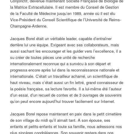
Conjonctif, devenue maintenant Société Française de Biologie de
la Matrice Extracellulaire. Il est membre du Conseil de Gestion
de la Faculté de Médecine jusqu’en 1989, année où il est élu
Vice-Président du Conseil Scientifique de l’Université de Reims-
Champagne-Ardenne.
Jacques Borel était un véritable leader, capable d’entraîner
derrière lui une équipe. Exigeant avec ses collaborateurs, mais
aussi sachant les encourager et les guider vers l’excellence, il a
su créer de toutes pièces une unité de recherche
internationalement reconnue qui a survécu à son départ et
progressa encore après lui dans la reconnaissance nationale et
internationale. C’était un travailleur acharné, un scientifique de
haut niveau, mais c’était aussi un fin lettré, grand connaisseur de
la poésie française, sa lecture favorite. Il a lui-même été l’auteur
d’un essai, d’un recueil de contes et de 3 ouvrages de souvenirs
qu’on peut encore aujourd’hui trouver facilement sur Internet.
Jacques Borel repose maintenant en paix dans le petit cimetière
de son village du midi qu’il aimait tant. A son épouse, ses
enfants et petits-enfants et toute sa famille, nous adressons nos
plus sincères condoléances. Son souvenir restera dans nos