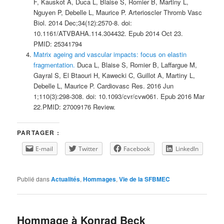
F, Kauskot A, Duca L, Blaise S, Romier B, Martiny L,
Nguyen P, Debelle L, Maurice P. Arterioscler Thromb Vasc
Biol. 2014 Dec;34(12):2570-8. doi:
10.1161/ATVBAHA.114.304432. Epub 2014 Oct 23.
PMID: 25341794
Matrix ageing and vascular impacts: focus on elastin
fragmentation.
Duca L, Blaise S, Romier B, Laffargue M,
Gayral S, El Btaouri H, Kawecki C, Guillot A, Martiny L,
Debelle L, Maurice P. Cardiovasc Res. 2016 Jun
1;110(3):298-308. doi: 10.1093/cvr/cvw061. Epub 2016 Mar
22.PMID: 27009176 Review.
PARTAGER :
E-mail
Twitter
Facebook
LinkedIn
Publié dans
Actualités
,
Hommages
,
Vie de la SFBMEC
Hommage à Konrad Beck